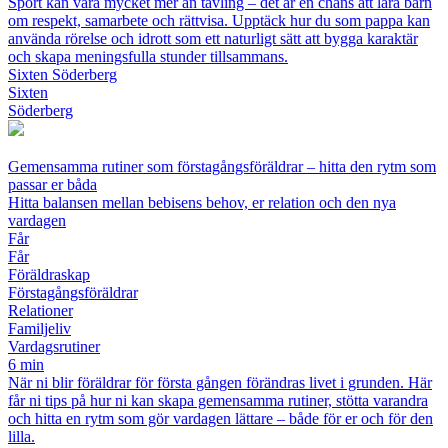
Sport kan vara mycket mer än tävling – det är en chans att lära barn
om respekt, samarbete och rättvisa. Upptäck hur du som pappa kan
använda rörelse och idrott som ett naturligt sätt att bygga karaktär
och skapa meningsfulla stunder tillsammans.
Sixten Söderberg
Sixten
Söderberg
Gemensamma rutiner som förstagångsföräldrar – hitta den rytm som
passar er båda
Hitta balansen mellan bebisens behov, er relation och den nya
vardagen
Får
Får
Föräldraskap
Förstagångsföräldrar
Relationer
Familjeliv
Vardagsrutiner
6 min
När ni blir föräldrar för första gången förändras livet i grunden. Här
får ni tips på hur ni kan skapa gemensamma rutiner, stötta varandra
och hitta en rytm som gör vardagen lättare – både för er och för den
lilla.