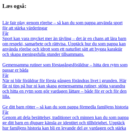
Læs også:
Lär fair play genom rörelse – så kan du som pappa använda sport
för att stärka värderingar
Får
Sport kan vara mycket mer än tävling – det är en chans att lära barn
om respekt, samarbete och rättvisa. Upptäck hur du som pappa kan
använda rörelse och idrott som ett naturligt sätt att bygga karaktär
och skapa meningsfulla stunder tillsammans.
Gemensamma rutiner som förstagångsföräldrar – hitta den rytm som
passar er båda
Får
När ni blir föräldrar för första gången förändras livet i grunden. Här
får ni tips på hur ni kan skapa gemensamma rutiner, stötta varandra
och hitta en rytm som gör vardagen lättare – både för er och för den
lilla.
Ge ditt barn rötter – så kan du som pappa förmedla familjens historia
Får
Genom att dela berättelser, traditioner och minnen kan du som pappa
ge ditt barn en djupare känsla av identitet och tillhörighet. Upptäck
hur familjens historia kan bli en levande del av vardagen och stärka