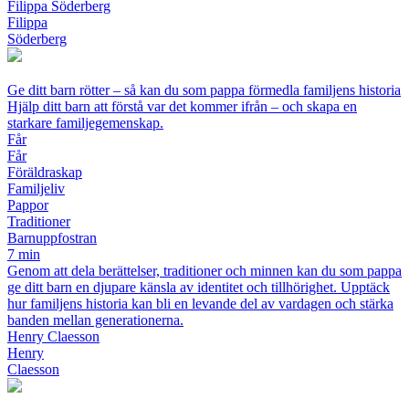
Filippa Söderberg
Filippa
Söderberg
Ge ditt barn rötter – så kan du som pappa förmedla familjens historia
Hjälp ditt barn att förstå var det kommer ifrån – och skapa en
starkare familjegemenskap.
Får
Får
Föräldraskap
Familjeliv
Pappor
Traditioner
Barnuppfostran
7 min
Genom att dela berättelser, traditioner och minnen kan du som pappa
ge ditt barn en djupare känsla av identitet och tillhörighet. Upptäck
hur familjens historia kan bli en levande del av vardagen och stärka
banden mellan generationerna.
Henry Claesson
Henry
Claesson