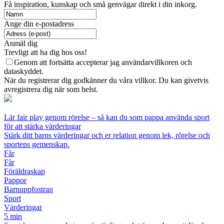
Få inspiration, kunskap och små genvägar direkt i din inkorg.
Ange din e-postadress
Anmäl dig
Trevligt att ha dig hos oss!
Genom att fortsätta accepterar jag användarvillkoren och
dataskyddet.
När du registrerar dig godkänner du våra villkor. Du kan givetvis
avregistrera dig när som helst.
Lär fair play genom rörelse – så kan du som pappa använda sport
för att stärka värderingar
Stärk ditt barns värderingar och er relation genom lek, rörelse och
sportens gemenskap.
Får
Får
Föräldraskap
Pappor
Barnuppfostran
Sport
Värderingar
5 min