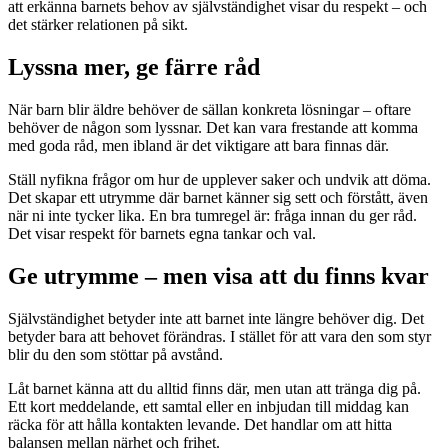
att erkänna barnets behov av självständighet visar du respekt – och
det stärker relationen på sikt.
Lyssna mer, ge färre råd
När barn blir äldre behöver de sällan konkreta lösningar – oftare
behöver de någon som lyssnar. Det kan vara frestande att komma
med goda råd, men ibland är det viktigare att bara finnas där.
Ställ nyfikna frågor om hur de upplever saker och undvik att döma.
Det skapar ett utrymme där barnet känner sig sett och förstått, även
när ni inte tycker lika. En bra tumregel är: fråga innan du ger råd.
Det visar respekt för barnets egna tankar och val.
Ge utrymme – men visa att du finns kvar
Självständighet betyder inte att barnet inte längre behöver dig. Det
betyder bara att behovet förändras. I stället för att vara den som styr
blir du den som stöttar på avstånd.
Låt barnet känna att du alltid finns där, men utan att tränga dig på.
Ett kort meddelande, ett samtal eller en inbjudan till middag kan
räcka för att hålla kontakten levande. Det handlar om att hitta
balansen mellan närhet och frihet.