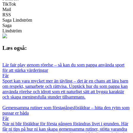
TikTok
Mail
RSS
Saga Lindström
Saga
Lindström
Læs også:
Lär fair play genom rörelse – så kan du som pappa använda sport
för att stärka värderingar
Får
Sport kan vara mycket mer än tävling – det är en chans att lära barn
om respekt, samarbete och rättvisa. Upptäck hur du som pappa kan
använda rörelse och idrott som ett naturligt sätt att bygga karaktär
och skapa meningsfulla stunder tillsammans.
Gemensamma rutiner som förstagångsföräldrar – hitta den rytm som
passar er båda
Får
När ni blir föräldrar för första gången förändras livet i grunden. Här
får ni tips på hur ni kan skapa gemensamma rutiner, stötta varandra