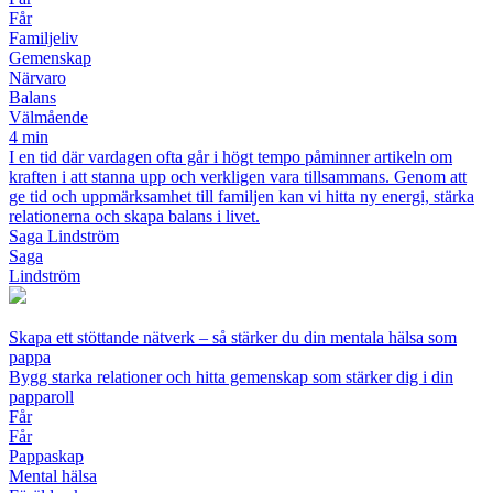
Får
Familjeliv
Gemenskap
Närvaro
Balans
Välmående
4 min
I en tid där vardagen ofta går i högt tempo påminner artikeln om
kraften i att stanna upp och verkligen vara tillsammans. Genom att
ge tid och uppmärksamhet till familjen kan vi hitta ny energi, stärka
relationerna och skapa balans i livet.
Saga Lindström
Saga
Lindström
Skapa ett stöttande nätverk – så stärker du din mentala hälsa som
pappa
Bygg starka relationer och hitta gemenskap som stärker dig i din
papparoll
Får
Får
Pappaskap
Mental hälsa