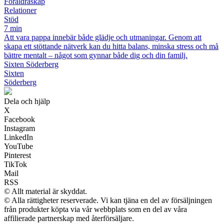
Föräldraskap
Relationer
Stöd
7 min
Att vara pappa innebär både glädje och utmaningar. Genom att
skapa ett stöttande nätverk kan du hitta balans, minska stress och må
bättre mentalt – något som gynnar både dig och din familj.
Sixten Söderberg
Sixten
Söderberg
Dela och hjälp
X
Facebook
Instagram
LinkedIn
YouTube
Pinterest
TikTok
Mail
RSS
© Allt material är skyddat.
© Alla rättigheter reserverade. Vi kan tjäna en del av försäljningen
från produkter köpta via vår webbplats som en del av våra
affilierade partnerskap med återförsäljare.