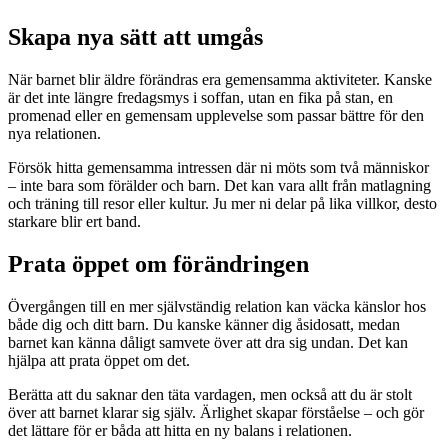
Skapa nya sätt att umgås
När barnet blir äldre förändras era gemensamma aktiviteter. Kanske
är det inte längre fredagsmys i soffan, utan en fika på stan, en
promenad eller en gemensam upplevelse som passar bättre för den
nya relationen.
Försök hitta gemensamma intressen där ni möts som två människor
– inte bara som förälder och barn. Det kan vara allt från matlagning
och träning till resor eller kultur. Ju mer ni delar på lika villkor, desto
starkare blir ert band.
Prata öppet om förändringen
Övergången till en mer självständig relation kan väcka känslor hos
både dig och ditt barn. Du kanske känner dig åsidosatt, medan
barnet kan känna dåligt samvete över att dra sig undan. Det kan
hjälpa att prata öppet om det.
Berätta att du saknar den täta vardagen, men också att du är stolt
över att barnet klarar sig själv. Ärlighet skapar förståelse – och gör
det lättare för er båda att hitta en ny balans i relationen.