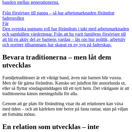
banden mellan generationerna.
Från försörjare till pappa – så har arbetsmarknaden förändrat
fadersrollen
Får
Den svenska pappans roll har förändrats i takt med arbetsmarknaden
och samhällets värderingar. Från att ha varit familjens försörjare till
att bli en aktiv del av barnens vardag – läs om hur politik, arbetsliv
och normer tillsammans har skapat en ny syn på faderskap.
Bevara traditionerna – men låt dem
utvecklas
Familjetraditioner är ett viktigt band, även när barnen blir vuxna.
Men de får gärna förändras. Kanske ser julafton lite annorlunda ut,
eller så flyttar söndagsmiddagen till ett nytt hem. Det viktigaste är att
traditionerna känns meningsfulla för alla.
Genom att ge plats för förändring visar du att relationen kan växa
med tiden – och att kärleken inte beror på fasta ramar, utan på viljan
att fortsätta mötas.
En relation som utvecklas – inte