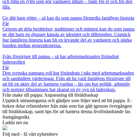
och hitta en rytm som gör vardagen lättare – både för er och för den
lilla.
Ge ditt barn rötter – så kan du som pappa förmedla familjens historia
Får
Genom att dela berättelser, traditioner och minnen kan du som pappa
ge ditt barn en djupare känsla av identitet och tillhörighet. Upptäck
hur familjens historia kan bli en levande del av vardagen och stärka
banden mellan generationerna.
Från försörjare till pappa – så har arbetsmarknaden förändrat
fadersrollen
Får
Den svenska pappans roll har förändrats i takt med arbetsmarknaden
och samhällets värderingar. Från att ha varit familjens försörjare till
att bli en aktiv del av barnens vardag – läs om hur politik, arbetsliv
och normer tillsammans har skapat en ny syn på faderskap.
Från make till pappa: Anpassning till föräldraskap
Upptäck utmaningarna och glädjen som följer med att bli pappa. E-
boken delar erfarenheter från män som har gått igenom övergången
till föräldraskap, samt tips för att hantera denna livsförändrande fas
framgångsrikt.
Ladda ner nu
Följ med - få vårt nyhetsbrev