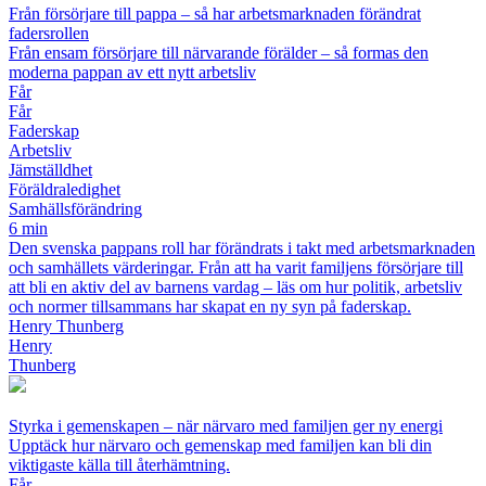
Från försörjare till pappa – så har arbetsmarknaden förändrat
fadersrollen
Från ensam försörjare till närvarande förälder – så formas den
moderna pappan av ett nytt arbetsliv
Får
Får
Faderskap
Arbetsliv
Jämställdhet
Föräldraledighet
Samhällsförändring
6 min
Den svenska pappans roll har förändrats i takt med arbetsmarknaden
och samhällets värderingar. Från att ha varit familjens försörjare till
att bli en aktiv del av barnens vardag – läs om hur politik, arbetsliv
och normer tillsammans har skapat en ny syn på faderskap.
Henry Thunberg
Henry
Thunberg
Styrka i gemenskapen – när närvaro med familjen ger ny energi
Upptäck hur närvaro och gemenskap med familjen kan bli din
viktigaste källa till återhämtning.
Får