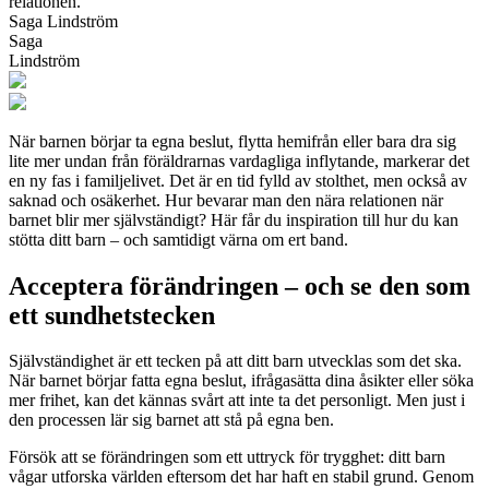
relationen.
Saga Lindström
Saga
Lindström
När barnen börjar ta egna beslut, flytta hemifrån eller bara dra sig
lite mer undan från föräldrarnas vardagliga inflytande, markerar det
en ny fas i familjelivet. Det är en tid fylld av stolthet, men också av
saknad och osäkerhet. Hur bevarar man den nära relationen när
barnet blir mer självständigt? Här får du inspiration till hur du kan
stötta ditt barn – och samtidigt värna om ert band.
Acceptera förändringen – och se den som
ett sundhetstecken
Självständighet är ett tecken på att ditt barn utvecklas som det ska.
När barnet börjar fatta egna beslut, ifrågasätta dina åsikter eller söka
mer frihet, kan det kännas svårt att inte ta det personligt. Men just i
den processen lär sig barnet att stå på egna ben.
Försök att se förändringen som ett uttryck för trygghet: ditt barn
vågar utforska världen eftersom det har haft en stabil grund. Genom