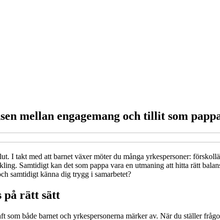
sen mellan engagemang och tillit som papp
eslut. I takt med att barnet växer möter du många yrkespersoner: förskol
eckling. Samtidigt kan det som pappa vara en utmaning att hitta rätt balan
och samtidigt känna dig trygg i samarbetet?
på rätt sätt
raft som både barnet och yrkespersonerna märker av. När du ställer frågor,