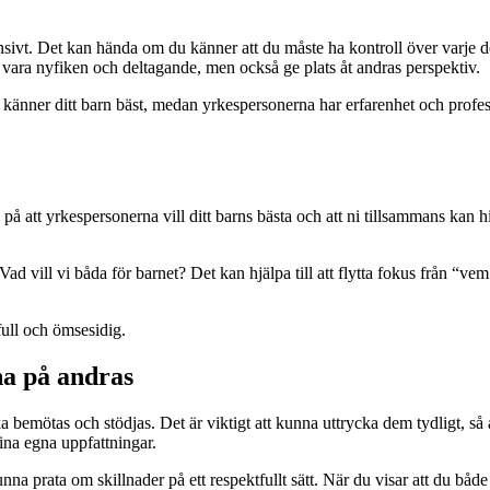
vt. Det kan hända om du känner att du måste ha kontroll över varje deta
t vara nyfiken och deltagande, men också ge plats åt andras perspektiv.
Du känner ditt barn bäst, medan yrkespersonerna har erfarenhet och prof
ro på att yrkespersonerna vill ditt barns bästa och att ni tillsammans kan 
vill vi båda för barnet? Det kan hjälpa till att flytta fokus från “vem h
full och ömsesidig.
na på andras
emötas och stödjas. Det är viktigt att kunna uttrycka dem tydligt, så at
ina egna uppfattningar.
nna prata om skillnader på ett respektfullt sätt. När du visar att du både