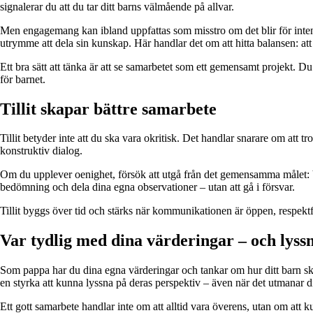
signalerar du att du tar ditt barns välmående på allvar.
Men engagemang kan ibland uppfattas som misstro om det blir för intensi
utrymme att dela sin kunskap. Här handlar det om att hitta balansen: at
Ett bra sätt att tänka är att se samarbetet som ett gemensamt projekt. 
för barnet.
Tillit skapar bättre samarbete
Tillit betyder inte att du ska vara okritisk. Det handlar snarare om att t
konstruktiv dialog.
Om du upplever oenighet, försök att utgå från det gemensamma målet: Vad 
bedömning och dela dina egna observationer – utan att gå i försvar.
Tillit byggs över tid och stärks när kommunikationen är öppen, respekt
Var tydlig med dina värderingar – och lyss
Som pappa har du dina egna värderingar och tankar om hur ditt barn ska b
en styrka att kunna lyssna på deras perspektiv – även när det utmanar d
Ett gott samarbete handlar inte om att alltid vara överens, utan om att ku