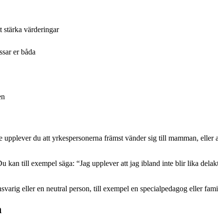
t stärka värderingar
ssar er båda
en
upplever du att yrkespersonerna främst vänder sig till mamman, eller at
 kan till exempel säga: “Jag upplever att jag ibland inte blir lika delakt
arig eller en neutral person, till exempel en specialpedagog eller familj
n