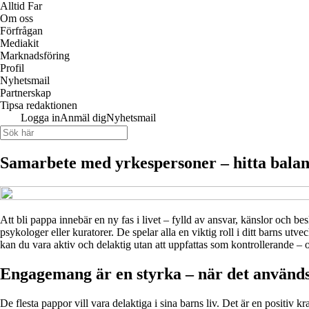
Alltid Far
Om oss
Förfrågan
Mediakit
Marknadsföring
Profil
Nyhetsmail
Partnerskap
Tipsa redaktionen
Logga in
Anmäl dig
Nyhetsmail
Samarbete med yrkespersoner – hitta balan
Att bli pappa innebär en ny fas i livet – fylld av ansvar, känslor och b
psykologer eller kuratorer. De spelar alla en viktig roll i ditt barns utv
kan du vara aktiv och delaktig utan att uppfattas som kontrollerande – 
Engagemang är en styrka – när det används 
De flesta pappor vill vara delaktiga i sina barns liv. Det är en positiv k