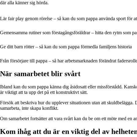
där alla känner sig hörda.
Lär fair play genom rörelse – så kan du som pappa använda sport för at
Gemensamma rutiner som förstagångsföräldrar – hitta den rytm som pa
Ge ditt barn rötter – så kan du som pappa förmedla familjens historia
Från försörjare till pappa – så har arbetsmarknaden förändrat fadersroll
När samarbetet blir svårt
Ibland kan du som pappa känna dig åsidosatt eller missförstådd. Kanske 
är viktigt att ta upp det på ett konstruktivt sätt.
Försök att beskriva hur du upplever situationen utan att skuldbelägga. Du
samarbeta, inte skapa konflikt.
Om samarbetet fortsätter att vara svårt kan du be om ett möte med en ansv
Kom ihåg att du är en viktig del av helhete