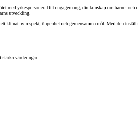
 mötet med yrkespersoner. Ditt engagemang, din kunskap om barnet och din
 barns utveckling.
 i ett klimat av respekt, öppenhet och gemensamma mål. Med den instäl
t stärka värderingar