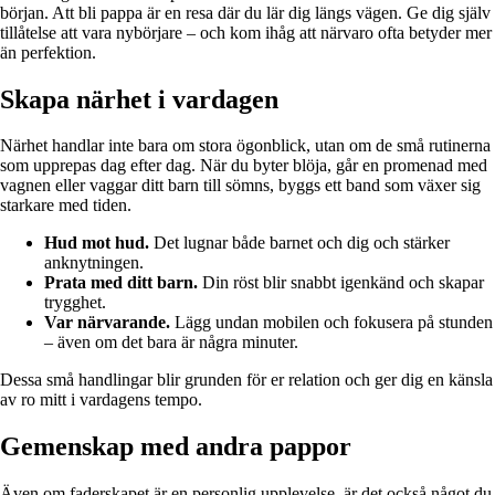
början. Att bli pappa är en resa där du lär dig längs vägen. Ge dig själv
tillåtelse att vara nybörjare – och kom ihåg att närvaro ofta betyder mer
än perfektion.
Skapa närhet i vardagen
Närhet handlar inte bara om stora ögonblick, utan om de små rutinerna
som upprepas dag efter dag. När du byter blöja, går en promenad med
vagnen eller vaggar ditt barn till sömns, byggs ett band som växer sig
starkare med tiden.
Hud mot hud.
Det lugnar både barnet och dig och stärker
anknytningen.
Prata med ditt barn.
Din röst blir snabbt igenkänd och skapar
trygghet.
Var närvarande.
Lägg undan mobilen och fokusera på stunden
– även om det bara är några minuter.
Dessa små handlingar blir grunden för er relation och ger dig en känsla
av ro mitt i vardagens tempo.
Gemenskap med andra pappor
Även om faderskapet är en personlig upplevelse, är det också något du