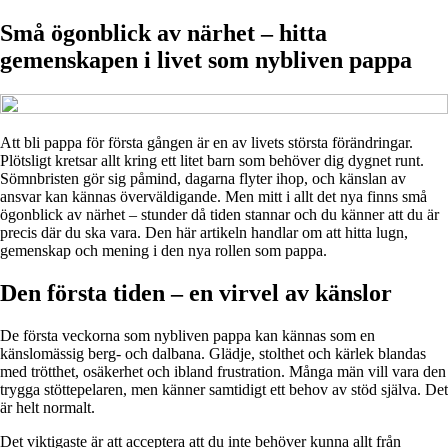
Små ögonblick av närhet – hitta
gemenskapen i livet som nybliven pappa
Att bli pappa för första gången är en av livets största förändringar.
Plötsligt kretsar allt kring ett litet barn som behöver dig dygnet runt.
Sömnbristen gör sig påmind, dagarna flyter ihop, och känslan av
ansvar kan kännas överväldigande. Men mitt i allt det nya finns små
ögonblick av närhet – stunder då tiden stannar och du känner att du är
precis där du ska vara. Den här artikeln handlar om att hitta lugn,
gemenskap och mening i den nya rollen som pappa.
Den första tiden – en virvel av känslor
De första veckorna som nybliven pappa kan kännas som en
känslomässig berg- och dalbana. Glädje, stolthet och kärlek blandas
med trötthet, osäkerhet och ibland frustration. Många män vill vara den
trygga stöttepelaren, men känner samtidigt ett behov av stöd själva. Det
är helt normalt.
Det viktigaste är att acceptera att du inte behöver kunna allt från