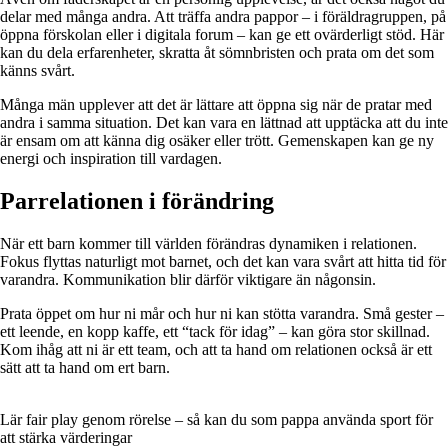
delar med många andra. Att träffa andra pappor – i föräldragruppen, på
öppna förskolan eller i digitala forum – kan ge ett ovärderligt stöd. Här
kan du dela erfarenheter, skratta åt sömnbristen och prata om det som
känns svårt.
Många män upplever att det är lättare att öppna sig när de pratar med
andra i samma situation. Det kan vara en lättnad att upptäcka att du inte
är ensam om att känna dig osäker eller trött. Gemenskapen kan ge ny
energi och inspiration till vardagen.
Parrelationen i förändring
När ett barn kommer till världen förändras dynamiken i relationen.
Fokus flyttas naturligt mot barnet, och det kan vara svårt att hitta tid för
varandra. Kommunikation blir därför viktigare än någonsin.
Prata öppet om hur ni mår och hur ni kan stötta varandra. Små gester –
ett leende, en kopp kaffe, ett “tack för idag” – kan göra stor skillnad.
Kom ihåg att ni är ett team, och att ta hand om relationen också är ett
sätt att ta hand om ert barn.
Lär fair play genom rörelse – så kan du som pappa använda sport för
att stärka värderingar