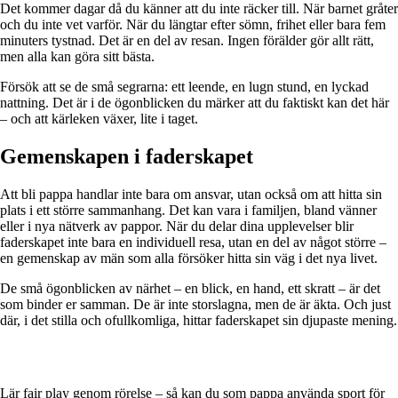
Det kommer dagar då du känner att du inte räcker till. När barnet gråter
och du inte vet varför. När du längtar efter sömn, frihet eller bara fem
minuters tystnad. Det är en del av resan. Ingen förälder gör allt rätt,
men alla kan göra sitt bästa.
Försök att se de små segrarna: ett leende, en lugn stund, en lyckad
nattning. Det är i de ögonblicken du märker att du faktiskt kan det här
– och att kärleken växer, lite i taget.
Gemenskapen i faderskapet
Att bli pappa handlar inte bara om ansvar, utan också om att hitta sin
plats i ett större sammanhang. Det kan vara i familjen, bland vänner
eller i nya nätverk av pappor. När du delar dina upplevelser blir
faderskapet inte bara en individuell resa, utan en del av något större –
en gemenskap av män som alla försöker hitta sin väg i det nya livet.
De små ögonblicken av närhet – en blick, en hand, ett skratt – är det
som binder er samman. De är inte storslagna, men de är äkta. Och just
där, i det stilla och ofullkomliga, hittar faderskapet sin djupaste mening.
Lär fair play genom rörelse – så kan du som pappa använda sport för